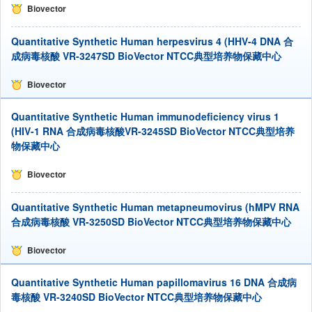
Biovector
Quantitative Synthetic Human herpesvirus 4 (HHV-4 DNA 合
成病毒核酸 VR-3247SD BioVector NTCC典型培养物保藏中心
Biovector
Quantitative Synthetic Human immunodeficiency virus 1
(HIV-1 RNA 合成病毒核酸VR-3245SD BioVector NTCC典型培养
物保藏中心
Biovector
Quantitative Synthetic Human metapneumovirus (hMPV RNA
合成病毒核酸 VR-3250SD BioVector NTCC典型培养物保藏中心
Biovector
Quantitative Synthetic Human papillomavirus 16 DNA 合成病
毒核酸 VR-3240SD BioVector NTCC典型培养物保藏中心